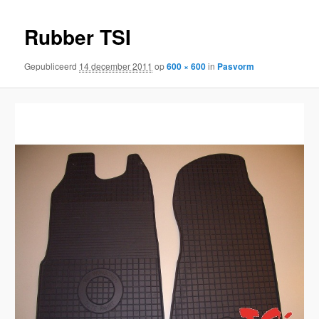
inhoud
inhoud
Rubber TSI
Gepubliceerd
14 december 2011
op
600 × 600
in
Pasvorm