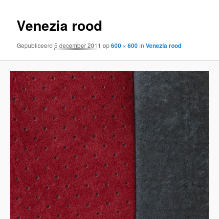
inhoud
inhoud
Venezia rood
Gepubliceerd
5 december 2011
op
600 × 600
in
Venezia rood