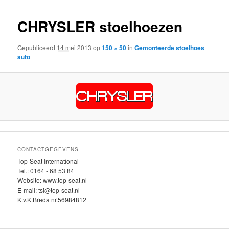
inhoud
inhoud
CHRYSLER stoelhoezen
Gepubliceerd
14 mei 2013
op
150 × 50
in
Gemonteerde stoelhoes
auto
CONTACTGEGEVENS
Top-Seat International
Tel.: 0164 - 68 53 84
Website: www.top-seat.nl
E-mail: tsi@top-seat.nl
K.v.K.Breda nr.56984812