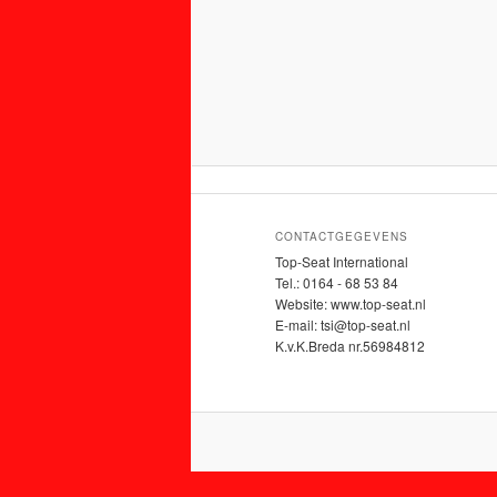
CONTACTGEGEVENS
Top-Seat International
Tel.: 0164 - 68 53 84
Website: www.top-seat.nl
E-mail: tsi@top-seat.nl
K.v.K.Breda nr.56984812