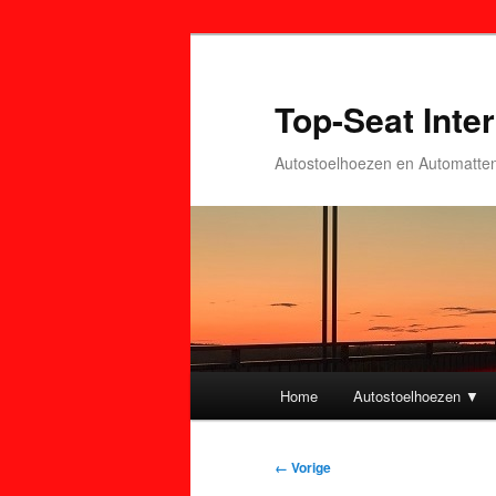
Top-Seat Inter
Autostoelhoezen en Automatte
Hoofdmenu
Home
Autostoelhoezen ▼
Spring
Spring
naar
naar
Afbeeldingsnavigatie
← Vorige