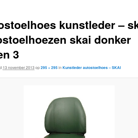
ostoelhoes kunstleder – s
ostoelhoezen skai donker
en 3
rd
13 november 2013
op
295 × 295
in
Kunstleder autostoelhoes – SKAI