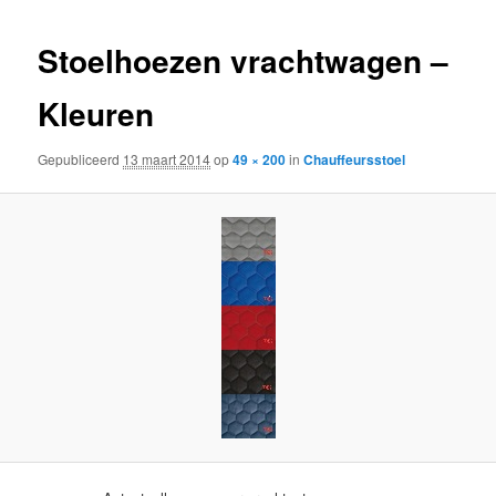
inhoud
inhoud
Stoelhoezen vrachtwagen –
Kleuren
Gepubliceerd
13 maart 2014
op
49 × 200
in
Chauffeursstoel