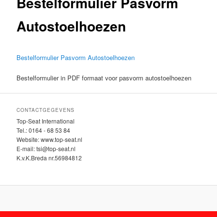
Bestelformulier Pasvorm
inhoud
inhoud
Autostoelhoezen
Bestelformulier Pasvorm Autostoelhoezen
Bestelformulier in PDF formaat voor pasvorm autostoelhoezen
CONTACTGEGEVENS
Top-Seat International
Tel.: 0164 - 68 53 84
Website: www.top-seat.nl
E-mail: tsi@top-seat.nl
K.v.K.Breda nr.56984812