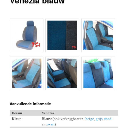
Venezia blauw
inhoud
inhoud
Aanvullende informatie
Dessin
Venezia
Kleur
Blauw (ook verkrijgbaar in:
beige
,
grijs
,
rood
en
zwart
)