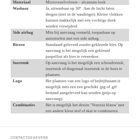
Materiaal
Microvezelvelours – alcantara look
Wasbaar
Ja, uitwasbaar op 30
º . Aan de lucht laten
drogen (niet in de wasdroger). Kleine vlekken
kunnen makkelijk met een vochtige doek
worden verwijderd.
Side airbag
Mits bij aanvraag vermeld, toepasbaar op
autostoelen met een side airbag.
Biezen
Standaard geleverd zonder gekleurde bies. Op
aanvraag is het mogelijk een gekleurd
paspellint als bies te verwerken.
Inzetstuk
Op aanvraag is het mogelijk een schouderstuk,
inzetstuk of diagonaal inzetstuk in de hoes te
plaatsen.
Logo
Het plaatsen van een logo of bedrijfsnaam is
mogelijk mits een een geschikt .jpg of .gif
bestand aangeleverd kan worden (prijs op
aanvraag).
Combinaties
Het is mogelijk het dessin ‘Venezia blauw’ met
een andere kleur stof of skai te combineren.
CONTACTGEGEVENS