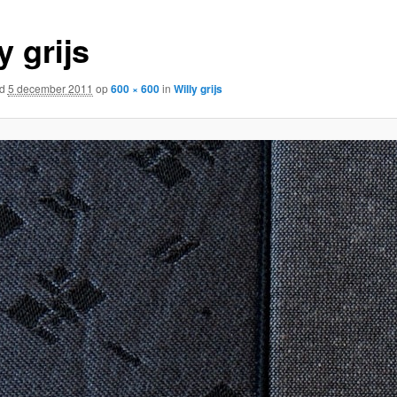
y grijs
rd
5 december 2011
op
600 × 600
in
Willy grijs