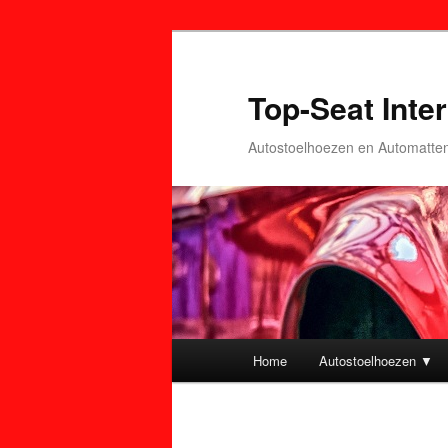
Top-Seat Inter
Autostoelhoezen en Automatte
Hoofdmenu
Home
Autostoelhoezen ▼
Spring
Spring
naar
naar
Afbeeldingsnavigatie