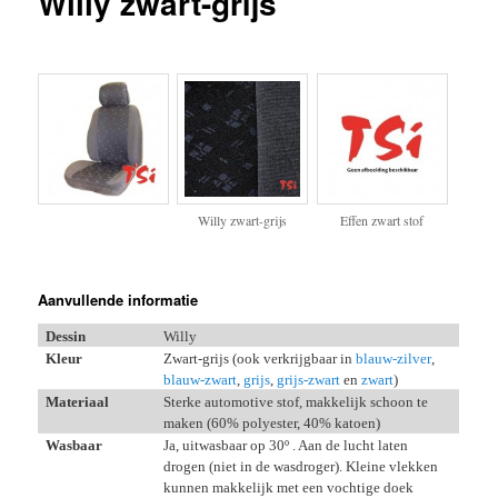
Willy zwart-grijs
inhoud
inhoud
Willy zwart-grijs
Effen zwart stof
Aanvullende informatie
Dessin
Willy
Kleur
Zwart-grijs (ook verkrijgbaar in
blauw-zilver
,
blauw-zwart
,
grijs
,
grijs-zwart
en
zwart
)
Materiaal
Sterke automotive stof, makkelijk schoon te
maken (60% polyester, 40% katoen)
Wasbaar
Ja, uitwasbaar op 30
º . Aan de lucht laten
drogen (niet in de wasdroger). Kleine vlekken
kunnen makkelijk met een vochtige doek