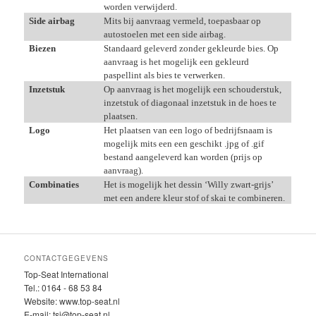
worden verwijderd.
Side airbag
Mits bij aanvraag vermeld, toepasbaar op
autostoelen met een side airbag.
Biezen
Standaard geleverd zonder gekleurde bies. Op
aanvraag is het mogelijk een gekleurd
paspellint als bies te verwerken.
Inzetstuk
Op aanvraag is het mogelijk een schouderstuk,
inzetstuk of diagonaal inzetstuk in de hoes te
plaatsen.
Logo
Het plaatsen van een logo of bedrijfsnaam is
mogelijk mits een een geschikt .jpg of .gif
bestand aangeleverd kan worden (prijs op
aanvraag).
Combinaties
Het is mogelijk het dessin ‘Willy zwart-grijs’
met een andere kleur stof of skai te combineren.
CONTACTGEGEVENS
Top-Seat International
Tel.: 0164 - 68 53 84
Website: www.top-seat.nl
E-mail: tsi@top-seat.nl