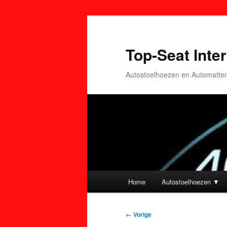
Top-Seat Inter
Autostoelhoezen en Automatte
Hoofdmenu
Home
Autostoelhoezen ▼
Spring
Spring
naar
naar
Afbeeldingsnavigatie
← Vorige