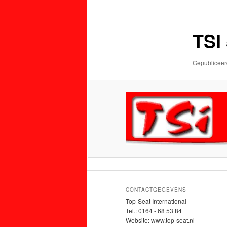
de
de
primaire
secundaire
TSI
inhoud
inhoud
Gepublicee
CONTACTGEGEVENS
Top-Seat International
Tel.: 0164 - 68 53 84
Website: www.top-seat.nl