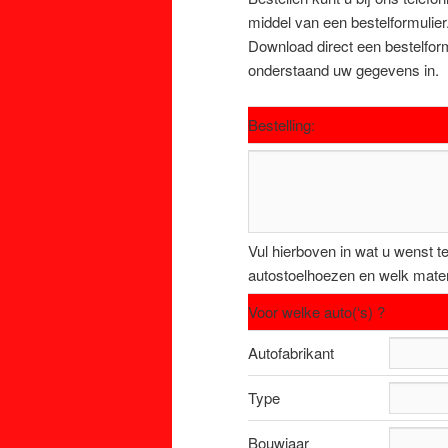
de
de
middel van een bestelformulier
Download direct een bestelform
primaire
secundaire
onderstaand uw gegevens in.
inhoud
inhoud
Bestelling:
Vul hierboven in wat u wenst t
autostoelhoezen en welk materia
Voor welke auto(‘s) ?
Autofabrikant
Type
Bouwjaar