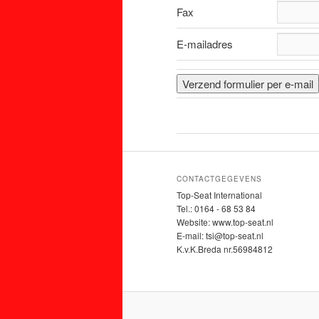
Fax
E-mailadres
CONTACTGEGEVENS
Top-Seat International
Tel.: 0164 - 68 53 84
Website: www.top-seat.nl
E-mail: tsi@top-seat.nl
K.v.K.Breda nr.56984812