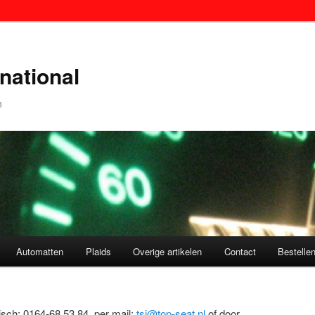
national
n
Automatten
Plaids
Overige artikelen
Contact
Bestelle
nisch: 0164-68 53 84, per mail:
tsi@top-seat.nl
of door