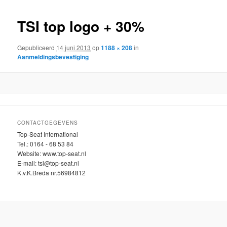
inhoud
inhoud
TSI top logo + 30%
Gepubliceerd
14 juni 2013
op
1188 × 208
in
Aanmeldingsbevestiging
CONTACTGEGEVENS
Top-Seat International
Tel.: 0164 - 68 53 84
Website: www.top-seat.nl
E-mail: tsi@top-seat.nl
K.v.K.Breda nr.56984812