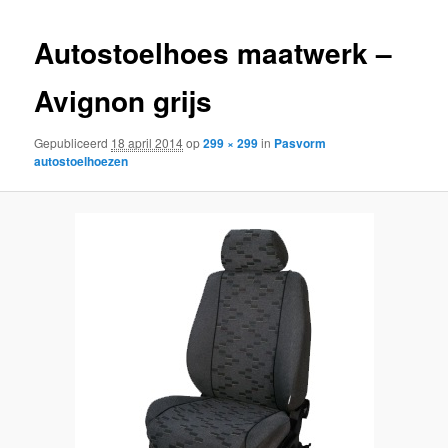
inhoud
inhoud
Autostoelhoes maatwerk –
Avignon grijs
Gepubliceerd
18 april 2014
op
299 × 299
in
Pasvorm
autostoelhoezen