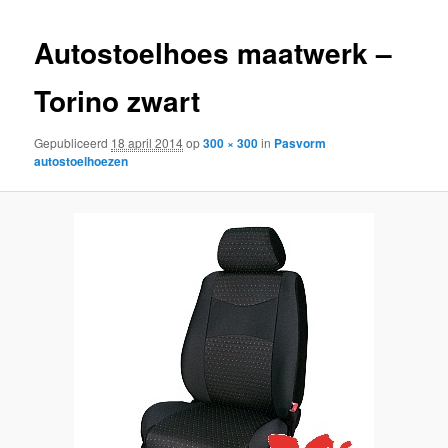
inhoud
inhoud
Autostoelhoes maatwerk –
Torino zwart
Gepubliceerd
18 april 2014
op
300 × 300
in
Pasvorm
autostoelhoezen