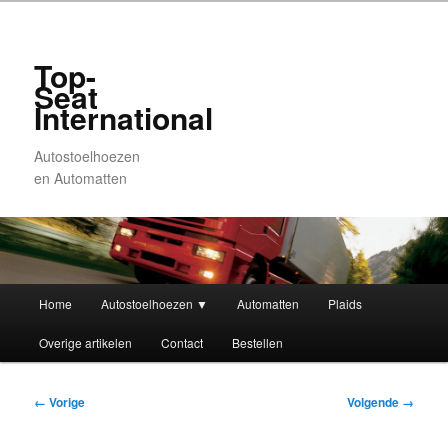
Top-
Seat
International
Autostoelhoezen
en Automatten
Hoofdmenu
Home
Autostoelhoezen ▼
Automatten
Plaids
Spring
Spring
Overige artikelen
Contact
Bestellen
naar
naar
de
de
Afbeeldingsnavigatie
← Vorige
Volgende →
primaire
secundaire