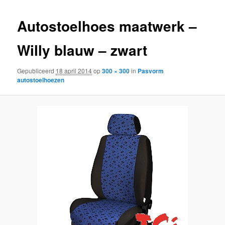
inhoud
inhoud
Autostoelhoes maatwerk –
Willy blauw – zwart
Gepubliceerd
18 april 2014
op
300 × 300
in
Pasvorm
autostoelhoezen