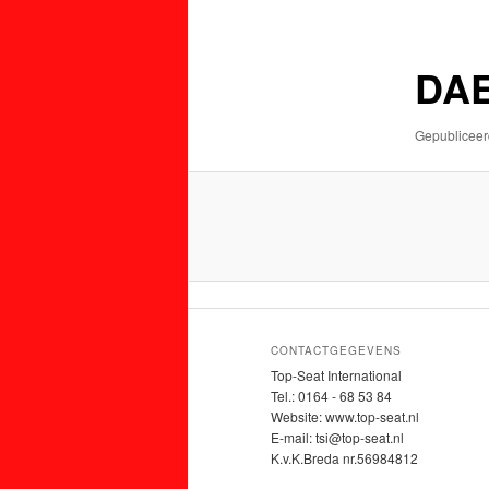
de
de
primaire
secundaire
DAE
inhoud
inhoud
Gepublicee
CONTACTGEGEVENS
Top-Seat International
Tel.: 0164 - 68 53 84
Website: www.top-seat.nl
E-mail: tsi@top-seat.nl
K.v.K.Breda nr.56984812