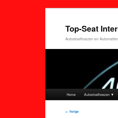
Top-Seat Inter
Autostoelhoezen en Automatte
Hoofdmenu
Home
Autostoelhoezen ▼
Spring
Spring
naar
naar
Afbeeldingsnavigatie
← Vorige