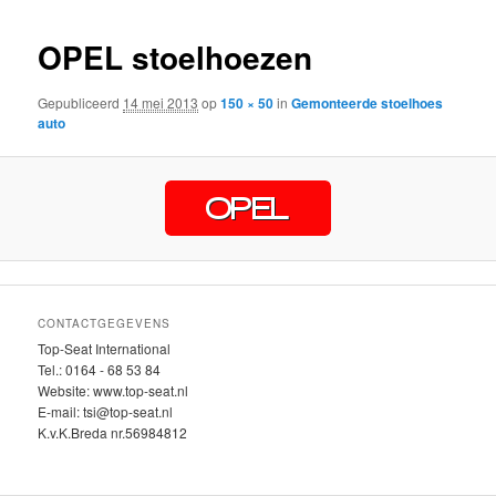
inhoud
inhoud
OPEL stoelhoezen
Gepubliceerd
14 mei 2013
op
150 × 50
in
Gemonteerde stoelhoes
auto
CONTACTGEGEVENS
Top-Seat International
Tel.: 0164 - 68 53 84
Website: www.top-seat.nl
E-mail: tsi@top-seat.nl
K.v.K.Breda nr.56984812