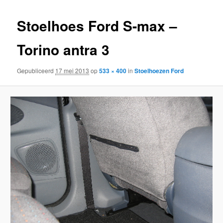
inhoud
inhoud
Stoelhoes Ford S-max –
Torino antra 3
Gepubliceerd
17 mei 2013
op
533 × 400
in
Stoelhoezen Ford