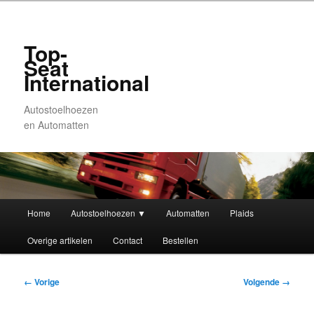
Top-
Seat
International
Autostoelhoezen
en Automatten
Hoofdmenu
Home
Autostoelhoezen ▼
Automatten
Plaids
Spring
Spring
Overige artikelen
Contact
Bestellen
naar
naar
de
de
Afbeeldingsnavigatie
← Vorige
Volgende →
primaire
secundaire