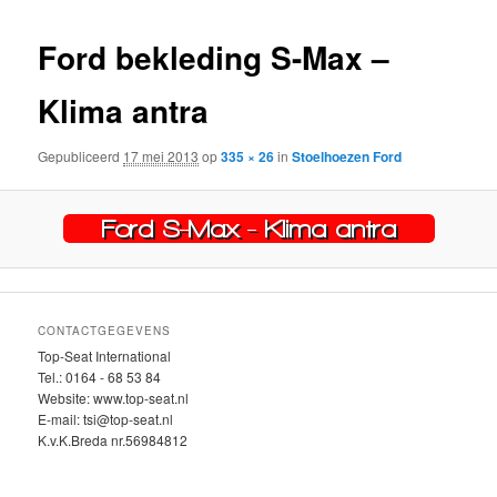
inhoud
inhoud
Ford bekleding S-Max –
Klima antra
Gepubliceerd
17 mei 2013
op
335 × 26
in
Stoelhoezen Ford
CONTACTGEGEVENS
Top-Seat International
Tel.: 0164 - 68 53 84
Website: www.top-seat.nl
E-mail: tsi@top-seat.nl
K.v.K.Breda nr.56984812