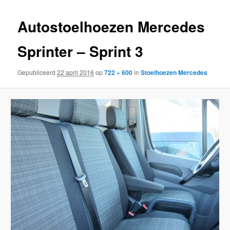
inhoud
inhoud
Autostoelhoezen Mercedes
Sprinter – Sprint 3
Gepubliceerd
22 april 2016
op
722 × 600
in
Stoelhoezen Mercedes