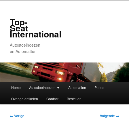
Top-
Seat
International
Autostoelhoezen
en Automatten
Hoofdmenu
Home
Autostoelhoezen ▼
Automatten
Plaids
Spring
Spring
Overige artikelen
Contact
Bestellen
naar
naar
de
de
Afbeeldingsnavigatie
← Vorige
Volgende →
primaire
secundaire