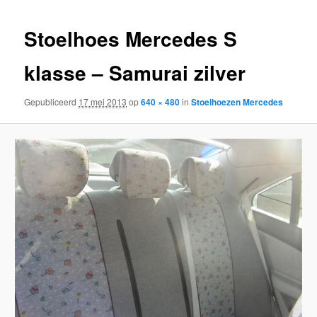
inhoud
inhoud
Stoelhoes Mercedes S
klasse – Samurai zilver
Gepubliceerd
17 mei 2013
op
640 × 480
in
Stoelhoezen Mercedes