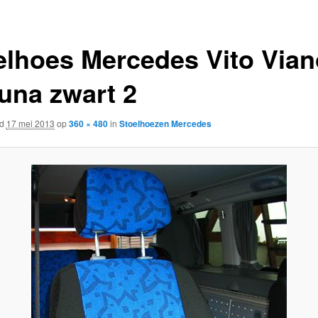
elhoes Mercedes Vito Vian
una zwart 2
rd
17 mei 2013
op
360 × 480
in
Stoelhoezen Mercedes