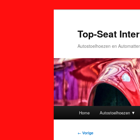
Top-Seat Inter
Autostoelhoezen en Automatte
Hoofdmenu
Home
Autostoelhoezen ▼
Spring
Spring
naar
naar
Afbeeldingsnavigatie
← Vorige