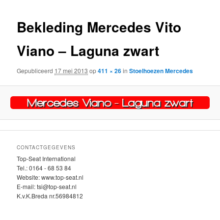
inhoud
inhoud
Bekleding Mercedes Vito
Viano – Laguna zwart
Gepubliceerd
17 mei 2013
op
411 × 26
in
Stoelhoezen Mercedes
CONTACTGEGEVENS
Top-Seat International
Tel.: 0164 - 68 53 84
Website: www.top-seat.nl
E-mail: tsi@top-seat.nl
K.v.K.Breda nr.56984812