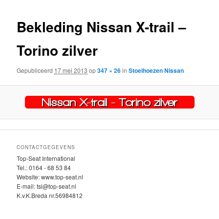
inhoud
inhoud
Bekleding Nissan X-trail –
Torino zilver
Gepubliceerd
17 mei 2013
op
347 × 26
in
Stoelhoezen Nissan
CONTACTGEGEVENS
Top-Seat International
Tel.: 0164 - 68 53 84
Website: www.top-seat.nl
E-mail: tsi@top-seat.nl
K.v.K.Breda nr.56984812