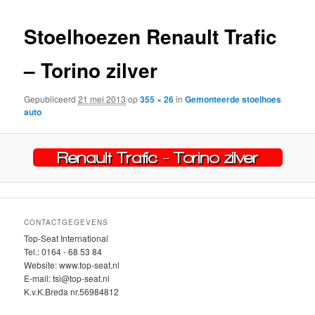
inhoud
inhoud
Stoelhoezen Renault Trafic
– Torino zilver
Gepubliceerd
21 mei 2013
op
355 × 26
in
Gemonteerde stoelhoes
auto
CONTACTGEGEVENS
Top-Seat International
Tel.: 0164 - 68 53 84
Website: www.top-seat.nl
E-mail: tsi@top-seat.nl
K.v.K.Breda nr.56984812