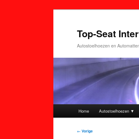
Top-Seat Inter
Autostoelhoezen en Automatte
Hoofdmenu
Home
Autostoelhoezen ▼
Spring
Spring
naar
naar
Afbeeldingsnavigatie
← Vorige