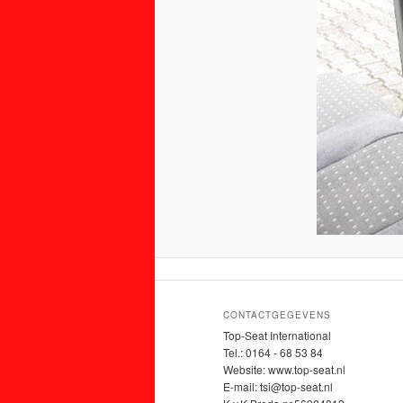
CONTACTGEGEVENS
Top-Seat International
Tel.: 0164 - 68 53 84
Website: www.top-seat.nl
E-mail: tsi@top-seat.nl