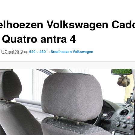
elhoezen Volkswagen Cad
 Quatro antra 4
rd
17 mei 2013
op
640 × 480
in
Stoelhoezen Volkswagen