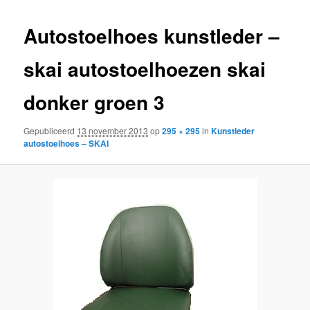
inhoud
inhoud
Autostoelhoes kunstleder –
skai autostoelhoezen skai
donker groen 3
Gepubliceerd
13 november 2013
op
295 × 295
in
Kunstleder
autostoelhoes – SKAI