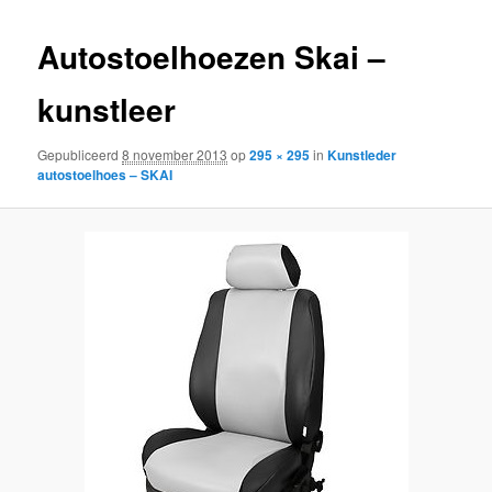
inhoud
inhoud
Autostoelhoezen Skai –
kunstleer
Gepubliceerd
8 november 2013
op
295 × 295
in
Kunstleder
autostoelhoes – SKAI