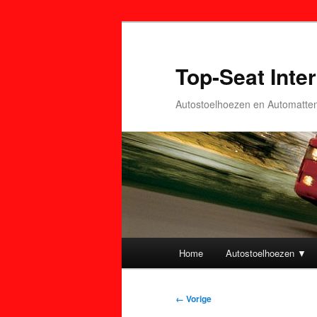
Top-Seat Inter
Autostoelhoezen en Automatte
Hoofdmenu
Home
Autostoelhoezen ▼
Spring
Spring
naar
naar
Afbeeldingsnavigatie
← Vorige