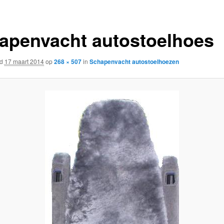
apenvacht autostoelhoes
rd
17 maart 2014
op
268 × 507
in
Schapenvacht autostoelhoezen