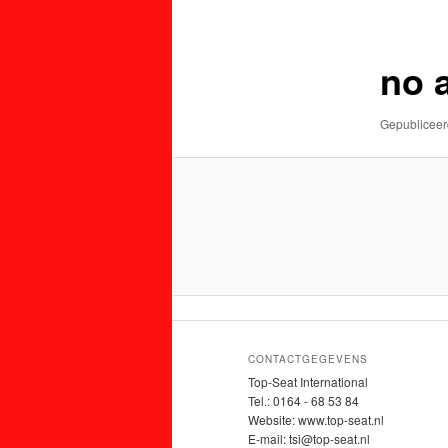
de
de
primaire
secundaire
no 
inhoud
inhoud
Gepublicee
CONTACTGEGEVENS
Top-Seat International
Tel.: 0164 - 68 53 84
Website: www.top-seat.nl
E-mail: tsi@top-seat.nl