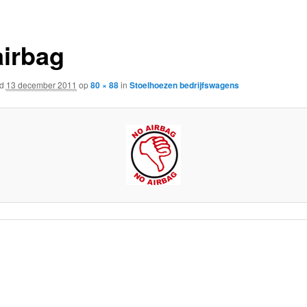
airbag
rd
13 december 2011
op
80 × 88
in
Stoelhoezen bedrijfswagens