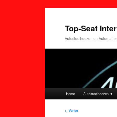
Top-Seat Inter
Autostoelhoezen en Automatte
Hoofdmenu
Home
Autostoelhoezen ▼
Spring
Spring
naar
naar
Afbeeldingsnavigatie
← Vorige