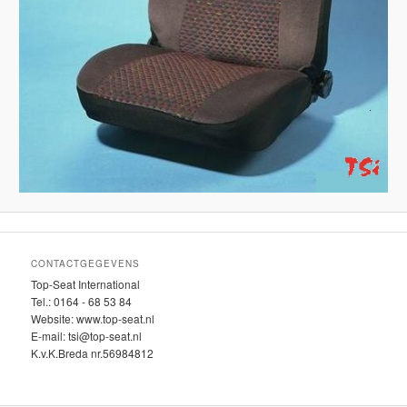
CONTACTGEGEVENS
Top-Seat International
Tel.: 0164 - 68 53 84
Website: www.top-seat.nl
E-mail: tsi@top-seat.nl
K.v.K.Breda nr.56984812