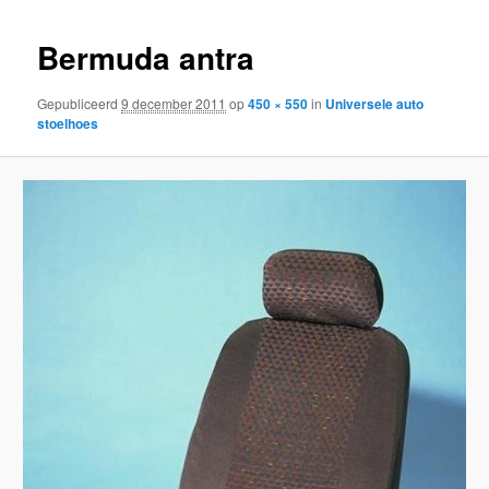
inhoud
inhoud
Bermuda antra
Gepubliceerd
9 december 2011
op
450 × 550
in
Universele auto
stoelhoes