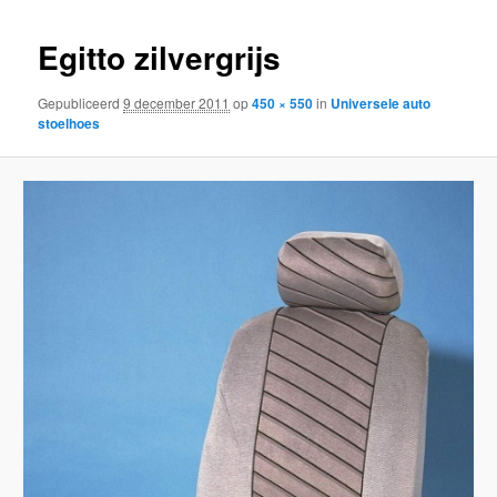
inhoud
inhoud
Egitto zilvergrijs
Gepubliceerd
9 december 2011
op
450 × 550
in
Universele auto
stoelhoes