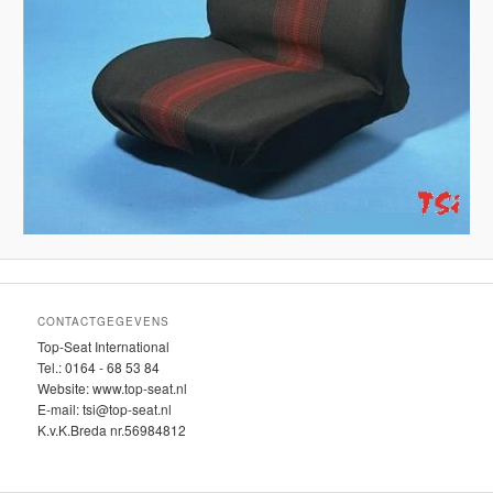
CONTACTGEGEVENS
Top-Seat International
Tel.: 0164 - 68 53 84
Website: www.top-seat.nl
E-mail: tsi@top-seat.nl
K.v.K.Breda nr.56984812