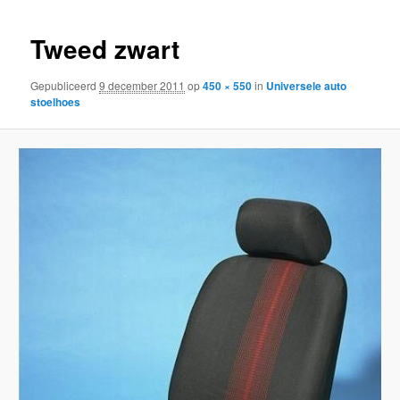
inhoud
inhoud
Tweed zwart
Gepubliceerd
9 december 2011
op
450 × 550
in
Universele auto
stoelhoes