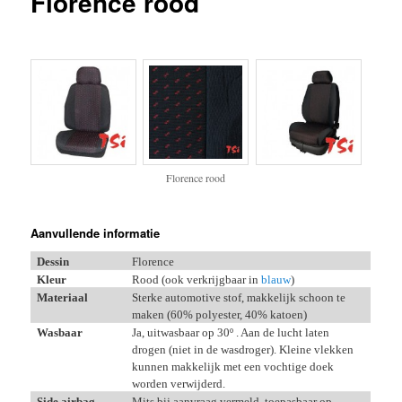
Florence rood
inhoud
inhoud
Florence rood
Aanvullende informatie
Dessin
Florence
Kleur
Rood (ook verkrijgbaar in
blauw
)
Materiaal
Sterke automotive stof, makkelijk schoon te
maken (60% polyester, 40% katoen)
Wasbaar
Ja, uitwasbaar op 30
º . Aan de lucht laten
drogen (niet in de wasdroger). Kleine vlekken
kunnen makkelijk met een vochtige doek
worden verwijderd.
Side airbag
Mits bij aanvraag vermeld, toepasbaar op