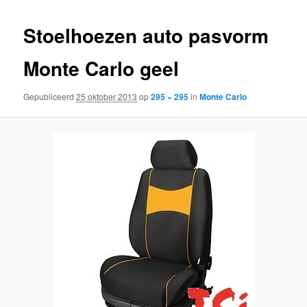
inhoud
inhoud
Stoelhoezen auto pasvorm
Monte Carlo geel
Gepubliceerd
25 oktober 2013
op
295 × 295
in
Monte Carlo