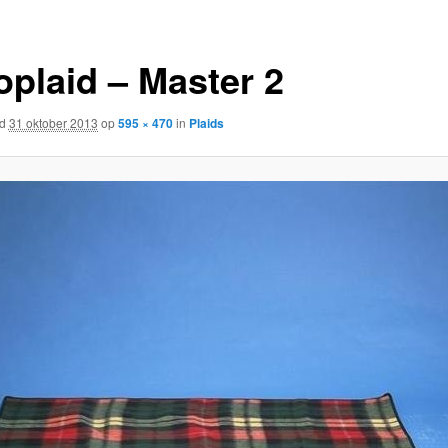
oplaid – Master 2
rd
31 oktober 2013
op
595 × 470
in
Plaids