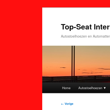
Top-Seat Inter
Autostoelhoezen en Automatte
Hoofdmenu
Home
Autostoelhoezen ▼
Spring
Spring
naar
naar
Afbeeldingsnavigatie
← Vorige