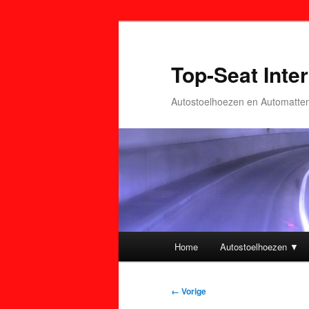
Top-Seat Inter
Autostoelhoezen en Automatte
Hoofdmenu
Home
Autostoelhoezen ▼
Spring
Spring
naar
naar
Afbeeldingsnavigatie
← Vorige