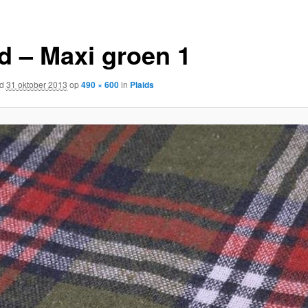
id – Maxi groen 1
rd
31 oktober 2013
op
490 × 600
in
Plaids