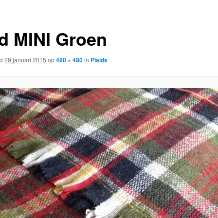
id MINI Groen
rd
29 januari 2015
op
480 × 480
in
Plaids