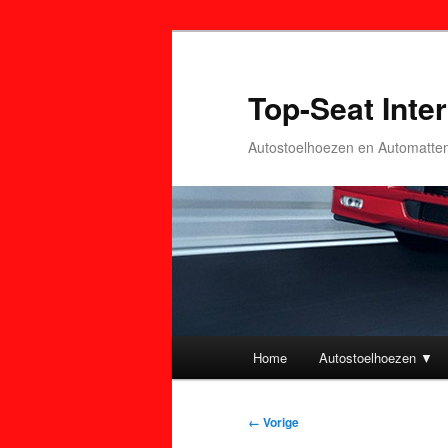
Top-Seat Inter
Autostoelhoezen en Automatte
Hoofdmenu
Home
Autostoelhoezen ▼
Spring
Spring
naar
naar
Afbeeldingsnavigatie
← Vorige