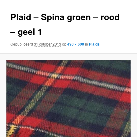
inhoud
inhoud
Plaid – Spina groen – rood
– geel 1
Gepubliceerd
31 oktober 2013
op
490 × 600
in
Plaids