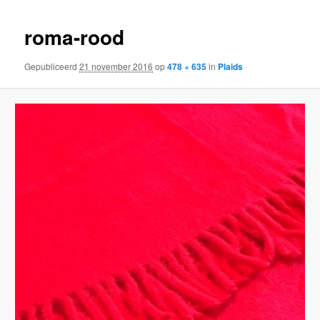
inhoud
inhoud
roma-rood
Gepubliceerd
21 november 2016
op
478 × 635
in
Plaids