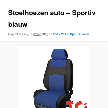
inhoud
inhoud
Stoelhoezen auto – Sportiv
blauw
Gepubliceerd
25 oktober 2013
op
290 × 291
in
Sportiv blauw