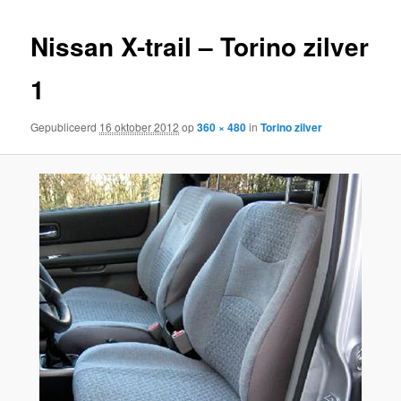
inhoud
inhoud
Nissan X-trail – Torino zilver
1
Gepubliceerd
16 oktober 2012
op
360 × 480
in
Torino zilver