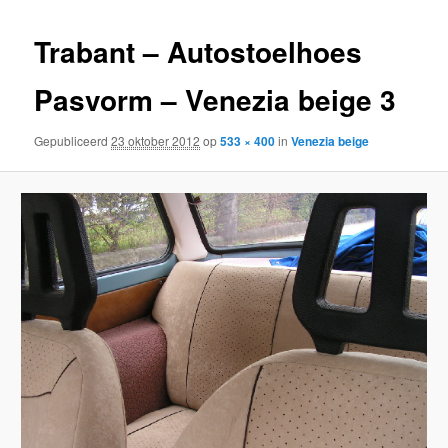
inhoud
inhoud
Trabant – Autostoelhoes
Pasvorm – Venezia beige 3
Gepubliceerd
23 oktober 2012
op
533 × 400
in
Venezia beige