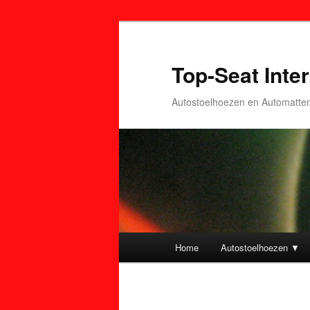
Top-Seat Inter
Autostoelhoezen en Automatte
Hoofdmenu
Home
Autostoelhoezen ▼
Spring
Spring
naar
naar