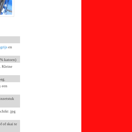
grijs
en
0% katoen)
). Kleine
bag.
k een
inzetstuk
chikt .jpg
 of skai te