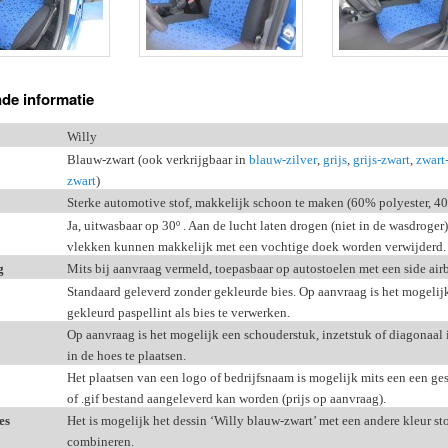
de informatie
Willy
Blauw-zwart (ook verkrijgbaar in
blauw-zilver
,
grijs
,
grijs-zwart
,
zwart-
zwart
)
Sterke automotive stof, makkelijk schoon te maken (60% polyester, 4
Ja, uitwasbaar op 30
º . Aan de lucht laten drogen (niet in de wasdroger
vlekken kunnen makkelijk met een vochtige doek worden verwijderd.
g
Mits bij aanvraag vermeld, toepasbaar op autostoelen met een side air
Standaard geleverd zonder gekleurde bies. Op aanvraag is het mogelij
gekleurd paspellint als bies te verwerken.
Op aanvraag is het mogelijk een schouderstuk, inzetstuk of diagonaal 
in de hoes te plaatsen.
Het plaatsen van een logo of bedrijfsnaam is mogelijk mits een een ges
of .gif bestand aangeleverd kan worden (prijs op aanvraag).
es
Het is mogelijk het dessin ‘Willy blauw-zwart’ met een andere kleur stof
combineren.