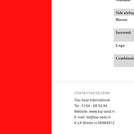
Side airba
Biezen
Inzetstuk
Logo
Combinati
CONTACTGEGEVENS
Top-Seat International
Tel.: 0164 - 68 53 84
Website: www.top-seat.nl
E-mail: tsi@top-seat.nl
K.v.K.Breda nr.56984812