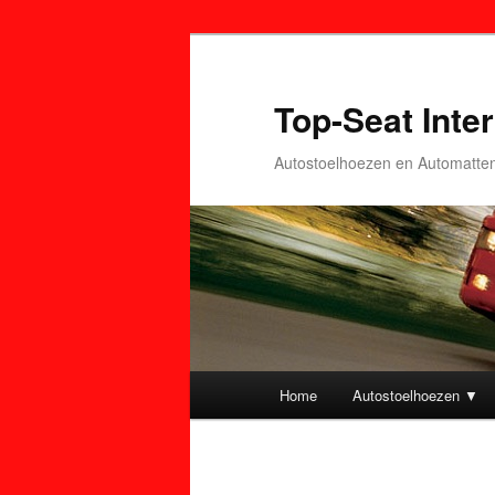
Top-Seat Inter
Autostoelhoezen en Automatte
Hoofdmenu
Home
Autostoelhoezen ▼
Spring
Spring
naar
naar