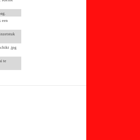
bag.
k een
inzetstuk
chikt .jpg
i te