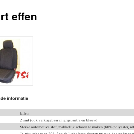
rt effen
de informatie
Effen
Zwart (ook verkrijgbaar in grijs, antra en blauw)
Sterke automotive stof, makkelijk schoon te maken (60% polyester, 4
Ja, uitwasbaar op 30
º . Aan de lucht laten drogen (niet in de wasdroger