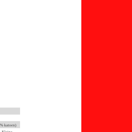
0% katoen)
). Kleine