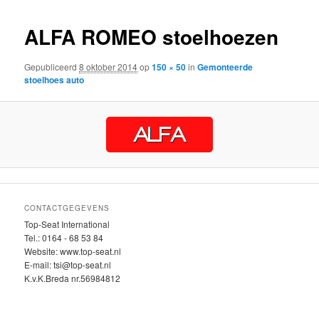
inhoud
inhoud
ALFA ROMEO stoelhoezen
Gepubliceerd
8 oktober 2014
op
150 × 50
in
Gemonteerde
stoelhoes auto
CONTACTGEGEVENS
Top-Seat International
Tel.: 0164 - 68 53 84
Website: www.top-seat.nl
E-mail: tsi@top-seat.nl
K.v.K.Breda nr.56984812