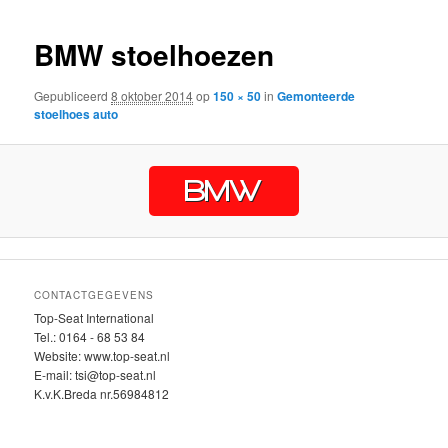
inhoud
inhoud
BMW stoelhoezen
Gepubliceerd
8 oktober 2014
op
150 × 50
in
Gemonteerde
stoelhoes auto
CONTACTGEGEVENS
Top-Seat International
Tel.: 0164 - 68 53 84
Website: www.top-seat.nl
E-mail: tsi@top-seat.nl
K.v.K.Breda nr.56984812