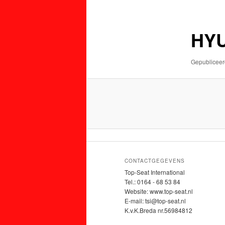
de
de
primaire
secundaire
HYU
inhoud
inhoud
Gepublicee
CONTACTGEGEVENS
Top-Seat International
Tel.: 0164 - 68 53 84
Website: www.top-seat.nl
E-mail: tsi@top-seat.nl
K.v.K.Breda nr.56984812