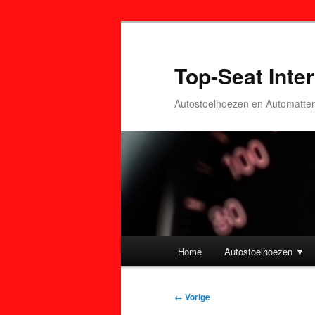
Top-Seat Inter
Autostoelhoezen en Automatte
Hoofdmenu
Home
Autostoelhoezen ▼
Spring
Spring
naar
naar
Afbeeldingsnavigatie
← Vorige