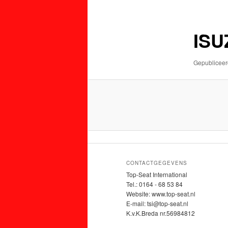
de
de
primaire
secundaire
ISU
inhoud
inhoud
Gepublicee
CONTACTGEGEVENS
Top-Seat International
Tel.: 0164 - 68 53 84
Website: www.top-seat.nl
E-mail: tsi@top-seat.nl
K.v.K.Breda nr.56984812