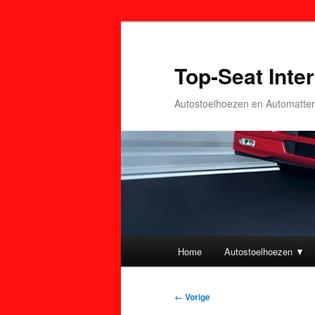
Top-Seat Inter
Autostoelhoezen en Automatte
Hoofdmenu
Home
Autostoelhoezen ▼
Spring
Spring
naar
naar
Afbeeldingsnavigatie
← Vorige