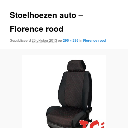
inhoud
inhoud
Stoelhoezen auto –
Florence rood
Gepubliceerd
25 oktober 2013
op
295 × 295
in
Florence rood